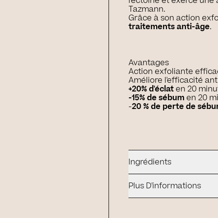
l'ectoïne et exerce une
Tazmann.
Grâce à son action exfol
traitements anti-âge
.
Avantages
Action exfoliante effic
Améliore l'efficacité ant
+20% d'éclat
en 20 minu
-15% de sébum
en 20 m
-
20 % de perte de séb
Ingrédients
Plus D'informations