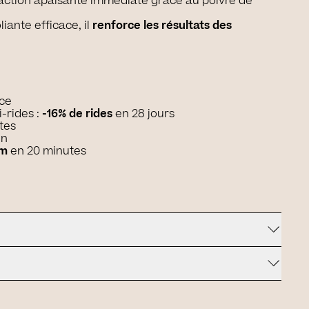
 action apaisante immédiate grâce au poivre de
iante efficace, il
renforce les résultats des
ace
i-rides :
-16% de rides
en 28 jours
tes
in
um
en 20 minutes