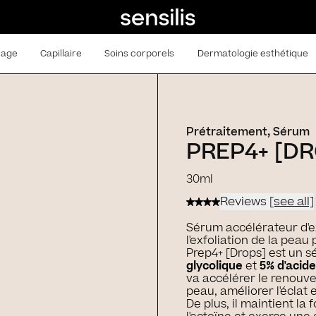
lage
Capillaire
Soins corporels
Dermatologie esthétique
Prétraitement, Sérum
PREP4+ [D
30ml
Reviews
[see all]
Sérum accélérateur d'ex
l'exfoliation de la peau
Prep4+ [Drops] est un 
glycolique
et
5% d'acid
va accélérer le renouve
peau, améliorer l'éclat
De plus, il maintient l