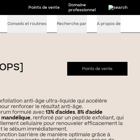
Domaine
Points de vente
professionnel
Conseils et routines
Recherche par
A propos de
ROPS]
Points de vente
foliation anti-âge ultra-liquide qui accélère
 pour renforcer le résultat anti-âge.
sérum formulé avec
13% d'acides
,
8% d'acide
e mandélique
, renforcé par un peptide exfoliant, qui
llement cellulaire pour renouveler efficacement la
 et le sébum immédiatement.
a fonction barrière de manière optimale grâce à