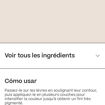
Voir tous les ingrédients
[Principaux ingrédients] [Principaux ingrédients
Cómo usar
Ingrédients
Passez-le sur les lèvres en soulignant leur contour,
puis appliquez-le en plusieurs couches pour
intensifier la couleur jusqu’à obtenir un fini très
pigmenté.