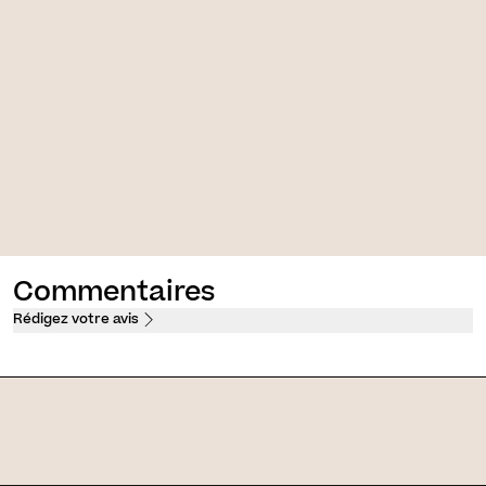
ow [Make-Up]
ge lumineux avec effet
 peau
res
Commentaires
Rédigez votre avis