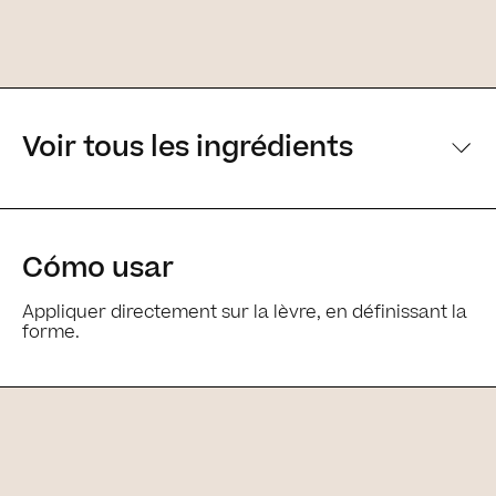
Voir tous les ingrédients
[Principaux ingrédients] [Principaux ingrédients
Cómo usar
Ingrédients
Appliquer directement sur la lèvre, en définissant la
forme.
Complétez votre routine