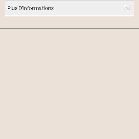
Plus D'informations
Slide 1 of 1