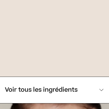
Voir tous les ingrédients
[Principaux ingrédients] [Principaux ingrédients