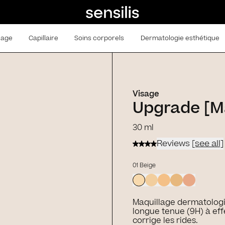
lage
Capillaire
Soins corporels
Dermatologie esthétique
Visage
Upgrade [M
30 ml
Reviews
[see all]
01 Beige
Maquillage dermatolog
longue tenue (9H) à effe
corrige les rides.