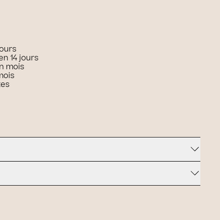
jours
en 14 jours
n mois
mois
tes