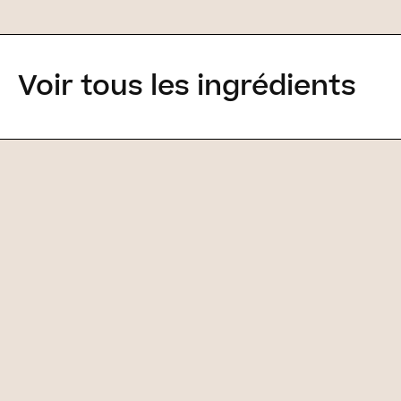
Voir tous les ingrédients
Ingrédient
Comment appliquer
Sublime Lashes ?