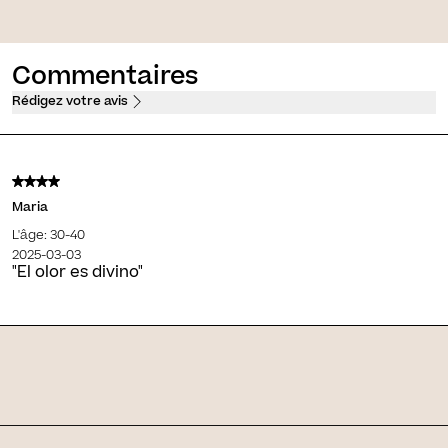
on
Commentaires
Rédigez votre avis
Maria
L'âge: 30-40
2025-03-03
"El olor es divino"
Skin Journal
Articles connexes