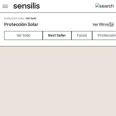
Protección Solar >
Ver todo
Protección Solar
Ver filtros
Ver todo
Best Seller
Facial
Protección
ist Me SPF50
Photocorrection [HA 50+]