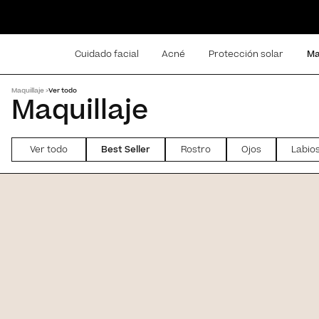
Cuidado facial
Acné
Protección solar
Ma
Maquillaje >
Ver todo
Maquillaje
Ver todo
Best Seller
Rostro
Ojos
Labio