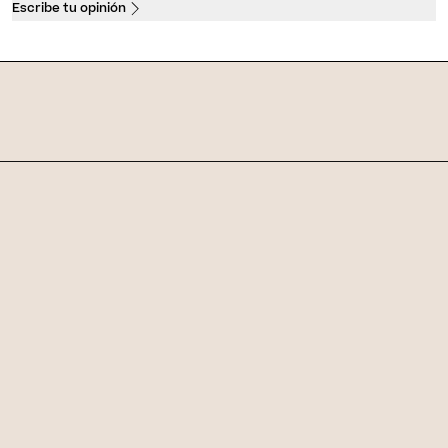
Escribe tu opinión
Skin Journal
Artículos relacionados