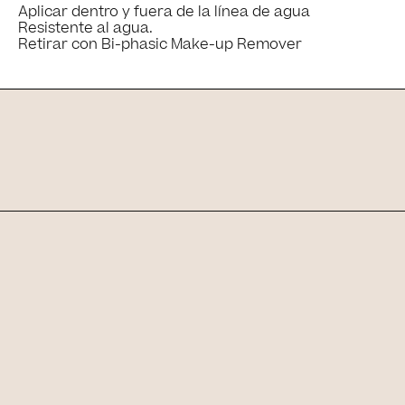
Ingredientes
Aplicar dentro y fuera de la línea de agua
Resistente al agua.
Retirar con Bi-phasic Make-up Remover
Completa tu rutina
Rutina recomendada con otros productos de Sensilis