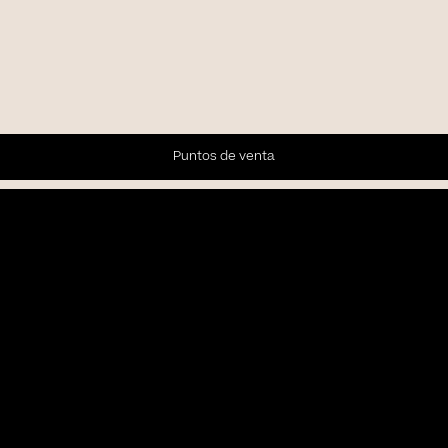
Puntos de venta
Newsletter
Subscríbete a nuestra Newsletter para recibir las últimas