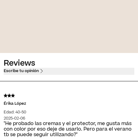
 [AR]
Eternalist A.G.E. [Retinol]
orbete reafirmante
Crema de noche tranformadora
e
antiedad intensiva
Reviews
Escribe tu opinión
Érika López
Edad: 40-50
2025-02-06
"He probado las cremas y el protector, me gusta más
con color por eso deje de usarlo. Pero para el verano
tb se puede seguir utilizando?"