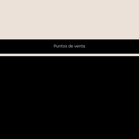
Puntos de venta
Newsletter
Subscríbete a nuestra Newsletter para recibir las últimas