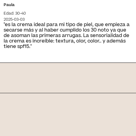
Paula
Edad: 30-40
2025-03-03
"es la crema ideal para mi tipo de piel, que empieza a
secarse más y al haber cumplido los 30 noto ya que
de asoman las primeras arrugas. La sensorialidad de
la crema es increíble: textura, olor, color.. y además
tiene spf15."
Skin Journal
Artículos relacionados