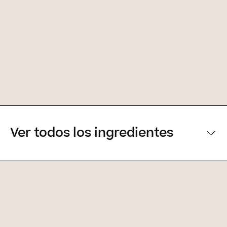
Ver todos los ingredientes
[Ingredientes principales]
Ingredientes